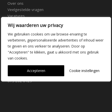
Over ons
Veelgestelde vragen
Vacatures
Contact
Wij waarderen uw privacy
We gebruiken cookies om uw browse-ervaring te
Kwekerij Delfgauw
verbeteren, gepersonaliseerde advertenties of inhoud weer
te geven en ons verkeer te analyseren. Door op
Vrederustlaan 10
"Accepteren" te klikken, gaat u akkoord met ons gebruik
van cookies.
2645 AW Delfgauw
info@dehoogorchids.com
Accepteren
Cookie instellingen
015 262 0429