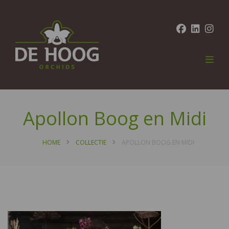
Apollon Boog en Midi
HOME
COLLECTIE
APOLLON BOOG EN MIDI