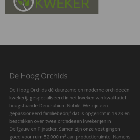
De Hoog Orchids
De Hoog Orchids dé duurzame en moderne orchideeën
kwekerij, gespecialiseerd in het kweken van kwalitatief
hoogstaande Dendrobium Nobilé. We zijn een
gepassioneerd familiebedrijf dat is opgericht in 1928 en
beschikken over twee orchideeën kwekerijen in
Delfgauw en Pijnacker. Samen zijn onze vestigingen
2
goed voor ruim 52.000 m
aan productieruimte. Namens