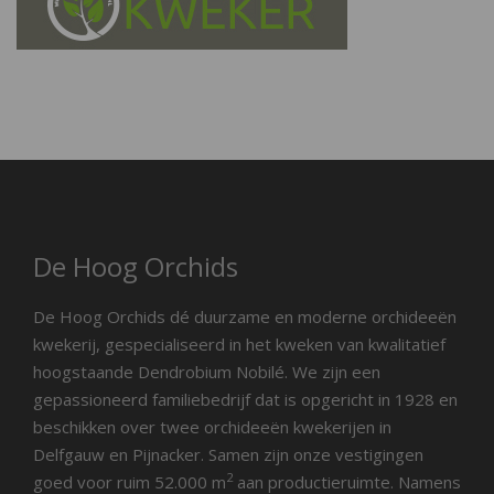
De Hoog Orchids
De Hoog Orchids dé duurzame en moderne orchideeën
kwekerij, gespecialiseerd in het kweken van kwalitatief
hoogstaande Dendrobium Nobilé. We zijn een
gepassioneerd familiebedrijf dat is opgericht in 1928 en
beschikken over twee orchideeën kwekerijen in
Delfgauw en Pijnacker. Samen zijn onze vestigingen
2
goed voor ruim 52.000 m
aan productieruimte. Namens