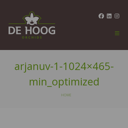
arjanuv-1-1024×465-
min_optimized
HOME