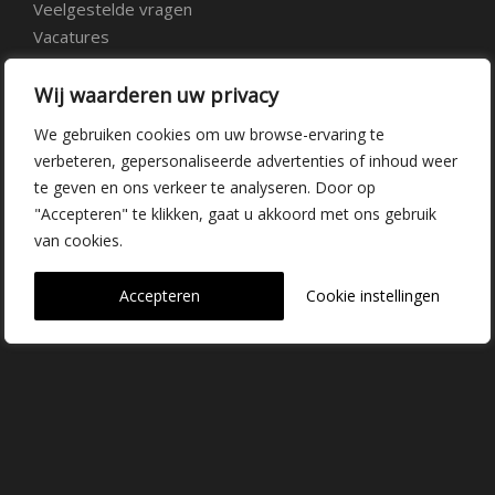
Veelgestelde vragen
Vacatures
Contact
Wij waarderen uw privacy
Kwekerij Delfgauw
We gebruiken cookies om uw browse-ervaring te
verbeteren, gepersonaliseerde advertenties of inhoud weer
Vrederustlaan 10
te geven en ons verkeer te analyseren. Door op
"Accepteren" te klikken, gaat u akkoord met ons gebruik
2645 AW Delfgauw
van cookies.
info@dehoogorchids.com
Accepteren
Cookie instellingen
015 262 0429