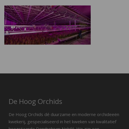
De Hoog Orchids
De Hoog Orchids dé duurzame en moderne orchideeën
kwekerij, gespecialiseerd in het kweken van kwalitatief
hoogstaande Dendrobium Nobilé. We zijn een