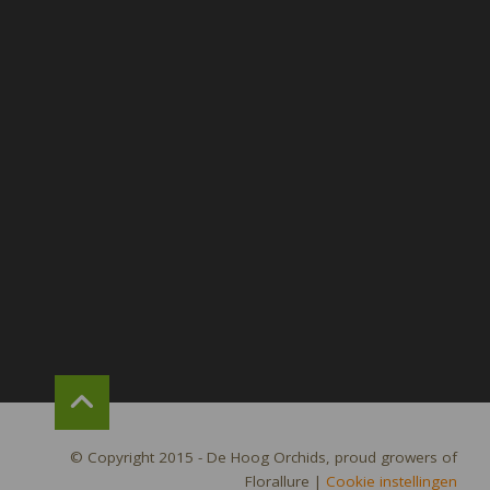
© Copyright 2015 - De Hoog Orchids, proud growers of
Florallure
|
Cookie instellingen