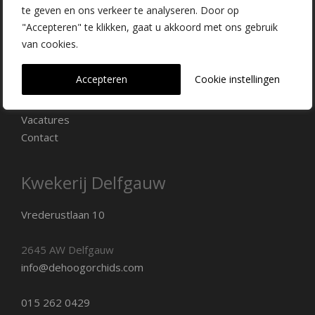
te geven en ons verkeer te analyseren. Door op
Verkooppunten
"Accepteren" te klikken, gaat u akkoord met ons gebruik
Promotiemateriaal
van cookies.
Onze kwekerij
Nieuws
Accepteren
Cookie instellingen
Over ons
Veelgestelde vragen
Vacatures
Contact
Kwekerij Delfgauw
Vrederustlaan 10
2645 AW Delfgauw
info@dehoogorchids.com
015 262 0429