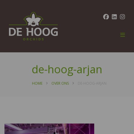
de-hoog-arjan
HOME
OVER ONS
DE-HOOG-ARJAN