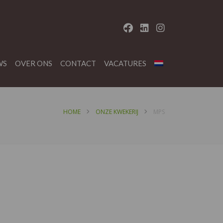
WS
OVER ONS
CONTACT
VACATURES
HOME
ONZE KWEKERIJ
MPS