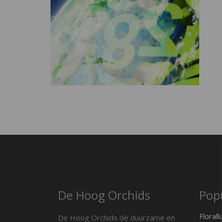
De Hoog Orchids
Popu
Florall
De Hoog Orchids dé duurzame en