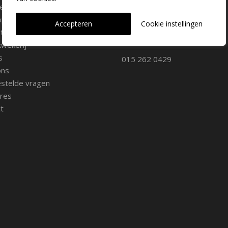
ee soorten
oppunten
2645 AW Delfgauw
Accepteren
Cookie instellingen
iemateriaal
info@dehoogorchids.com
wekerij
s
015 262 0429
ons
stelde vragen
res
t