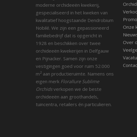
Orchid
moderne orchideeën kwekerij,
Verko
gespecialiseerd in het kweken van
Promot
kwalitatief hoogstaande Dendrobium
Onze k
Nobilé. We zijn een gepassioneerd
Nieuw
familiebedrijf dat is opgericht in
Over 
1928 en beschikken over twee
Veelge
orchideeën kwekerijen in Delfgauw
Vacatu
en Pijnacker. Samen zijn onze
Contac
vestigingen goed voor ruim 52.000
2
m
aan productieruimte. Namens ons
eigen merk
Florallure Sublime
Orchids
verkopen we de beste
orchideeën aan groothandels,
tuincentra, retailers én particulieren.