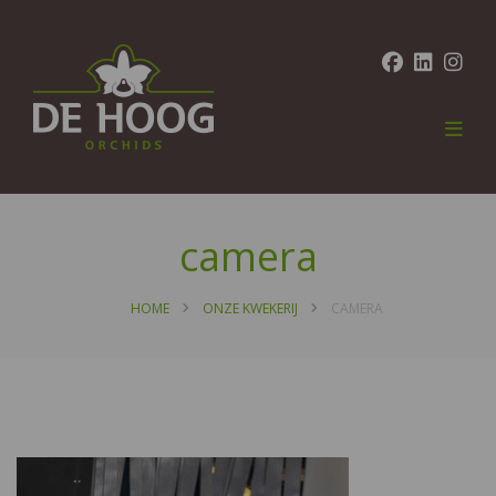
camera
HOME
ONZE KWEKERIJ
CAMERA