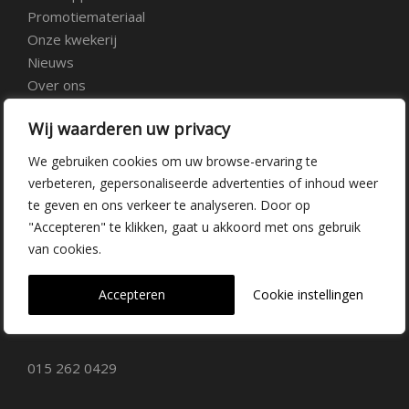
Promotiemateriaal
Onze kwekerij
Nieuws
Over ons
Veelgestelde vragen
Wij waarderen uw privacy
Vacatures
Contact
We gebruiken cookies om uw browse-ervaring te
verbeteren, gepersonaliseerde advertenties of inhoud weer
te geven en ons verkeer te analyseren. Door op
Kwekerij Delfgauw
"Accepteren" te klikken, gaat u akkoord met ons gebruik
van cookies.
Vrederustlaan 10
Accepteren
Cookie instellingen
2645 AW Delfgauw
info@dehoogorchids.com
015 262 0429