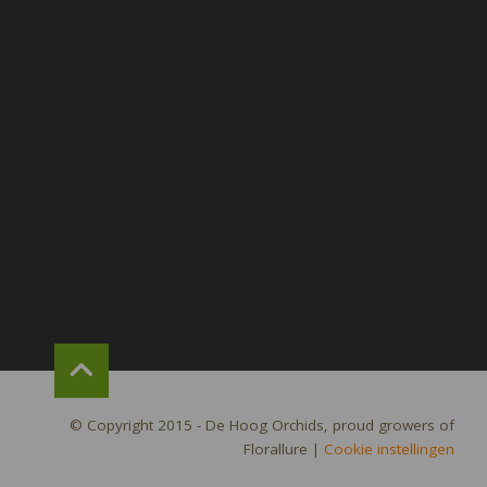
© Copyright 2015 - De Hoog Orchids, proud growers of
Florallure
|
Cookie instellingen