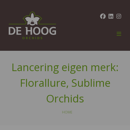
Lancering eigen merk:
Florallure, Sublime
Orchids
HOME