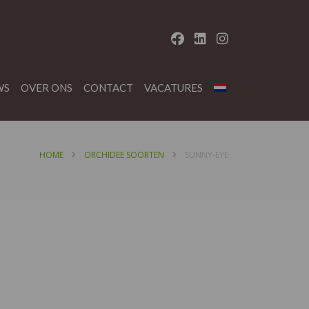
WS
OVER ONS
CONTACT
VACATURES
HOME
ORCHIDEE SOORTEN
SUNNY-EYE