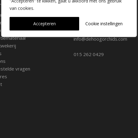
laire pagina's
Kwekerij Delfgauw
"Accepteren" te klikken, gaat u akkoord met ons gebruik
van cookies.
ure
Vrederustlaan 10
ee soorten
Accepteren
Cookie instellingen
oppunten
2645 AW Delfgauw
iemateriaal
info@dehoogorchids.com
wekerij
s
015 262 0429
ons
stelde vragen
res
t