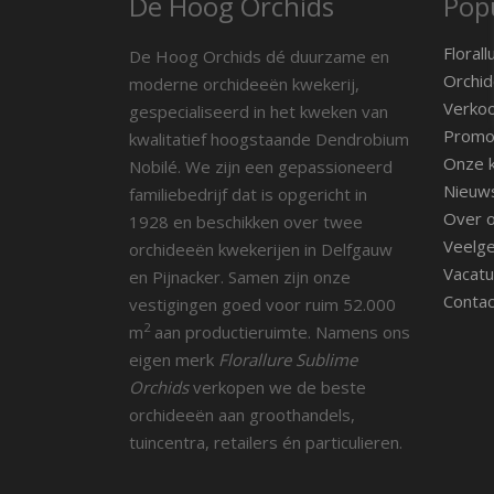
De Hoog Orchids
Popu
Florall
De Hoog Orchids dé duurzame en
Orchid
moderne orchideeën kwekerij,
Verko
gespecialiseerd in het kweken van
Promot
kwalitatief hoogstaande Dendrobium
Onze k
Nobilé. We zijn een gepassioneerd
Nieuw
familiebedrijf dat is opgericht in
Over 
1928 en beschikken over twee
Veelge
orchideeën kwekerijen in Delfgauw
Vacatu
en Pijnacker. Samen zijn onze
Contac
vestigingen goed voor ruim 52.000
2
m
aan productieruimte. Namens ons
eigen merk
Florallure Sublime
Orchids
verkopen we de beste
orchideeën aan groothandels,
tuincentra, retailers én particulieren.