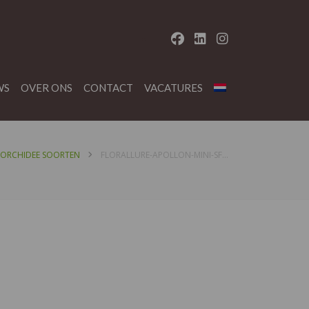
WS
OVER ONS
CONTACT
VACATURES
ORCHIDEE SOORTEN
FLORALLURE-APOLLON-MINI-SFEER