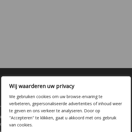
Wij waarderen uw privacy
We gebruiken cookies om uw browse-ervaring te
laire pagina's
Kwekerij Delfgauw
verbeteren, gepersonaliseerde advertenties of inhoud weer
te geven en ons verkeer te analyseren. Door op
ure
Vrederustlaan 10
"Accepteren" te klikken, gaat u akkoord met ons gebruik
ee soorten
van cookies.
oppunten
2645 AW Delfgauw