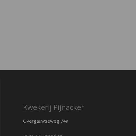
Kwekerij Pijnacker
Overgauwseweg 74a
2641 NG Pijnacker