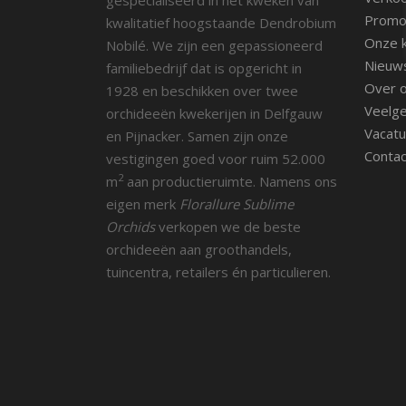
Promot
kwalitatief hoogstaande Dendrobium
Onze k
Nobilé. We zijn een gepassioneerd
Nieuw
familiebedrijf dat is opgericht in
Over 
1928 en beschikken over twee
Veelge
orchideeën kwekerijen in Delfgauw
Vacatu
en Pijnacker. Samen zijn onze
Contac
vestigingen goed voor ruim 52.000
2
m
aan productieruimte. Namens ons
eigen merk
Florallure Sublime
Orchids
verkopen we de beste
orchideeën aan groothandels,
tuincentra, retailers én particulieren.