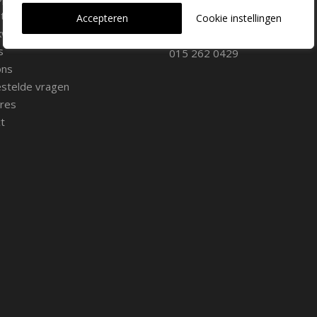
iemateriaal
info@dehoogorchids.com
Accepteren
Cookie instellingen
wekerij
s
015 262 0429
ons
stelde vragen
res
t