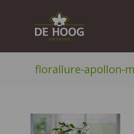
florallure-apollon-m