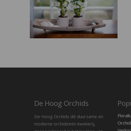
De Hoog Orchids
Popu
Florall
De Hoog Orchids dé duurzame en
Orchid
moderne orchideeën kwekerij,
Verko
gespecialiseerd in het kweken van