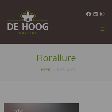
Florallure
HOME
FLORALLURE