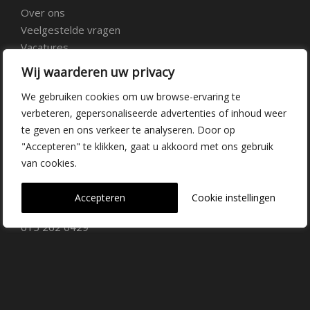
Over ons
Veelgestelde vragen
Vacatures
Contact
Wij waarderen uw privacy
We gebruiken cookies om uw browse-ervaring te
Kwekerij Delfgauw
verbeteren, gepersonaliseerde advertenties of inhoud weer
te geven en ons verkeer te analyseren. Door op
Vrederustlaan 10
"Accepteren" te klikken, gaat u akkoord met ons gebruik
van cookies.
2645 AW Delfgauw
info@dehoogorchids.com
Accepteren
Cookie instellingen
015 262 0429