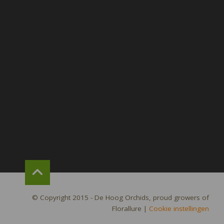
© Copyright 2015 - De Hoog Orchids, proud growers of
Florallure
|
Cookie instellingen