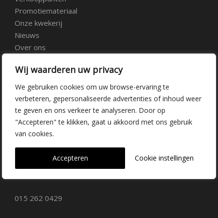
Promotiemateriaal
Onze kwekerij
Nieuws
Over ons
Veelgestelde vragen
Wij waarderen uw privacy
Vacatures
Contact
We gebruiken cookies om uw browse-ervaring te
verbeteren, gepersonaliseerde advertenties of inhoud weer
te geven en ons verkeer te analyseren. Door op
Kwekerij Delfgauw
"Accepteren" te klikken, gaat u akkoord met ons gebruik
van cookies.
Vrederustlaan 10
Accepteren
Cookie instellingen
2645 AW Delfgauw
info@dehoogorchids.com
015 262 0429