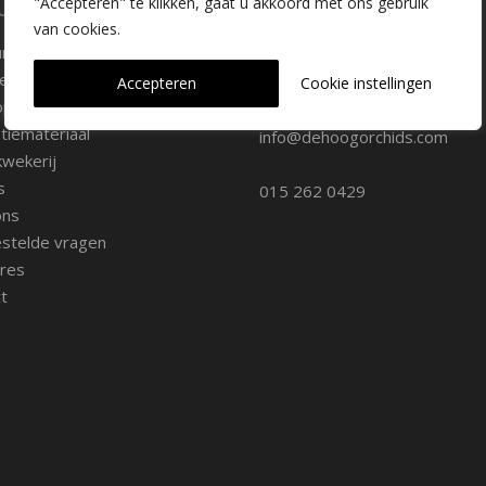
laire pagina's
Kwekerij Delfgauw
"Accepteren" te klikken, gaat u akkoord met ons gebruik
van cookies.
ure
Vrederustlaan 10
ee soorten
Accepteren
Cookie instellingen
oppunten
2645 AW Delfgauw
iemateriaal
info@dehoogorchids.com
wekerij
s
015 262 0429
ons
stelde vragen
res
t