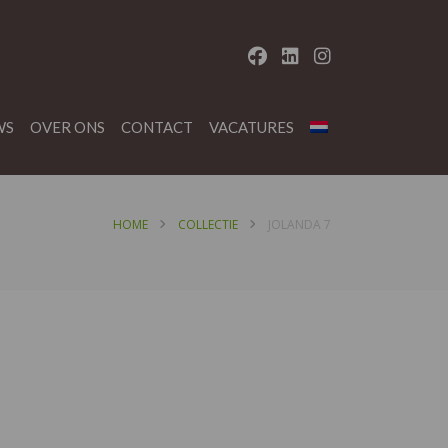
WS
OVER ONS
CONTACT
VACATURES
HOME
COLLECTIE
JOLANDA 7