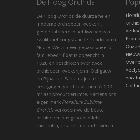
De Hoog Orchids
Popu
Florall
De Hoog Orchids dé duurzame en
Orchid
moderne orchideeën kwekerij,
Verko
gespecialiseerd in het kweken van
Promot
kwalitatief hoogstaande Dendrobium
Onze k
Nobilé. We zijn een gepassioneerd
Nieuw
familiebedrijf dat is opgericht in
Over 
1928 en beschikken over twee
Veelge
orchideeën kwekerijen in Delfgauw
Vacatu
en Pijnacker. Samen zijn onze
Contac
vestigingen goed voor ruim 52.000
2
m
aan productieruimte. Namens ons
eigen merk
Florallure Sublime
Orchids
verkopen we de beste
orchideeën aan groothandels,
tuincentra, retailers én particulieren.