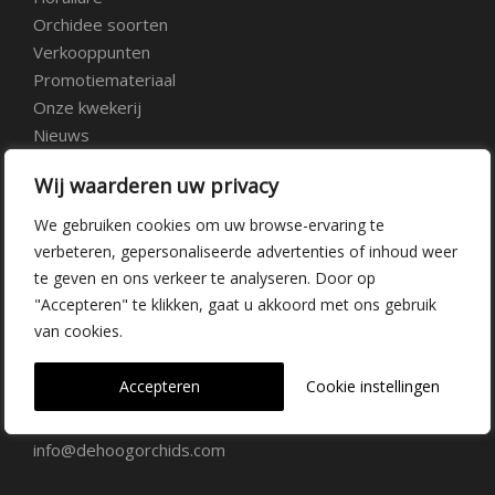
Orchidee soorten
Verkooppunten
Promotiemateriaal
Onze kwekerij
Nieuws
Over ons
Wij waarderen uw privacy
Veelgestelde vragen
Vacatures
We gebruiken cookies om uw browse-ervaring te
Contact
verbeteren, gepersonaliseerde advertenties of inhoud weer
te geven en ons verkeer te analyseren. Door op
"Accepteren" te klikken, gaat u akkoord met ons gebruik
Kwekerij Delfgauw
van cookies.
Vrederustlaan 10
Accepteren
Cookie instellingen
2645 AW Delfgauw
info@dehoogorchids.com