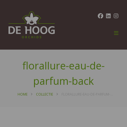
florallure-eau-de-
parfum-back
HOME
COLLECTIE
FLORALLURE-EAU-DE-PARFUM-BACK