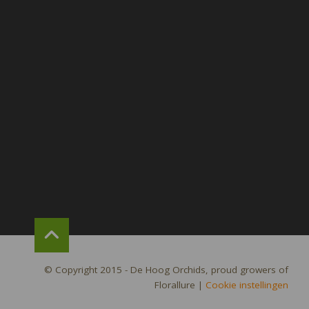
© Copyright 2015 - De Hoog Orchids, proud growers of
Florallure
|
Cookie instellingen