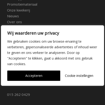
Promotiemateriaal
Onze kwekerij
Nieuws
Over ons
Veelgestelde vragen
Wij waarderen uw privacy
Vacatures
Contact
We gebruiken cookies om uw browse-ervaring te
verbeteren, gepersonaliseerde advertenties of inhoud weer
te geven en ons verkeer te analyseren. Door op
Kwekerij Delfgauw
"Accepteren" te klikken, gaat u akkoord met ons gebruik
van cookies.
Vrederustlaan 10
Accepteren
Cookie instellingen
2645 AW Delfgauw
info@dehoogorchids.com
015 262 0429