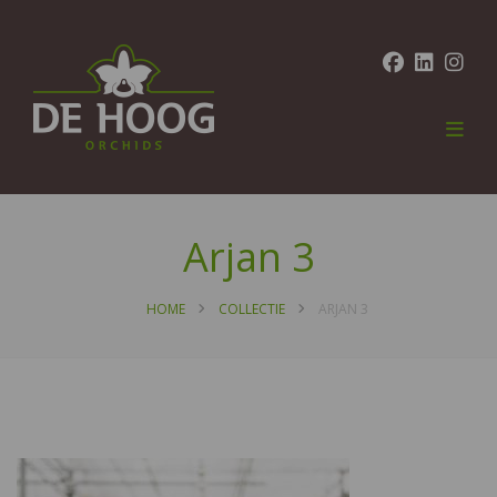
Arjan 3
HOME
COLLECTIE
ARJAN 3