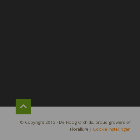
© Copyright 2015 - De Hoog Orchids, proud growers of
Florallure
|
Cookie instellingen