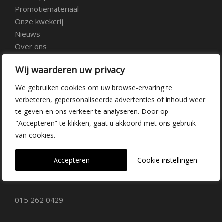
Promotiemateriaal
Onze kwekerij
Nieuws
Over ons
Veelgestelde vragen
Wij waarderen uw privacy
Vacatures
Contact
We gebruiken cookies om uw browse-ervaring te
verbeteren, gepersonaliseerde advertenties of inhoud weer
te geven en ons verkeer te analyseren. Door op
Kwekerij Delfgauw
"Accepteren" te klikken, gaat u akkoord met ons gebruik
van cookies.
Vrederustlaan 10
Accepteren
Cookie instellingen
2645 AW Delfgauw
info@dehoogorchids.com
015 262 0429