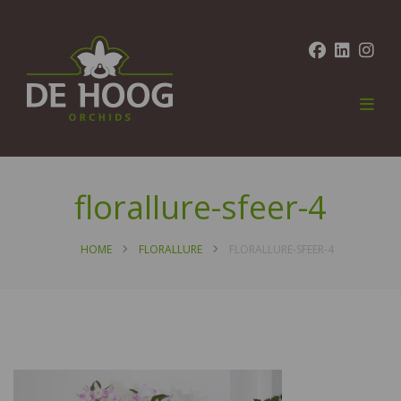
florallure-sfeer-4
HOME
FLORALLURE
FLORALLURE-SFEER-4