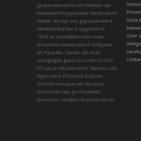
Verko
gespecialiseerd in het kweken van
Promot
kwalitatief hoogstaande Dendrobium
Onze k
Nobilé. We zijn een gepassioneerd
Nieuw
familiebedrijf dat is opgericht in
Over 
1928 en beschikken over twee
Veelge
orchideeën kwekerijen in Delfgauw
Vacatu
en Pijnacker. Samen zijn onze
Contac
vestigingen goed voor ruim 52.000
2
m
aan productieruimte. Namens ons
eigen merk
Florallure Sublime
Orchids
verkopen we de beste
orchideeën aan groothandels,
tuincentra, retailers én particulieren.