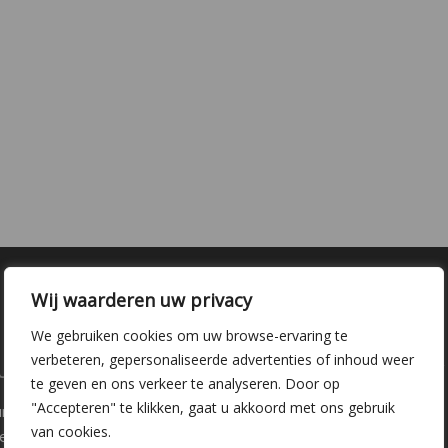
Wij waarderen uw privacy
We gebruiken cookies om uw browse-ervaring te
verbeteren, gepersonaliseerde advertenties of inhoud weer
laire pagina's
Kwekerij Delfgauw
te geven en ons verkeer te analyseren. Door op
"Accepteren" te klikken, gaat u akkoord met ons gebruik
ure
Vrederustlaan 10
van cookies.
ee soorten