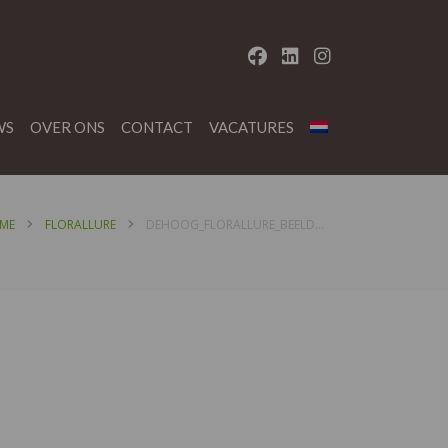
WS
OVER ONS
CONTACT
VACATURES
ME
FLORALLURE
DEHOOG_FLORALLURE_BEELDMERK_BIO