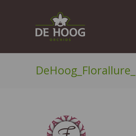
DeHoog_Florallure