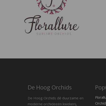
De Hoog Orchids
Popu
Florall
De Hoog Orchids dé duurzame en
Orchid
moderne orchideeën kwekerij,