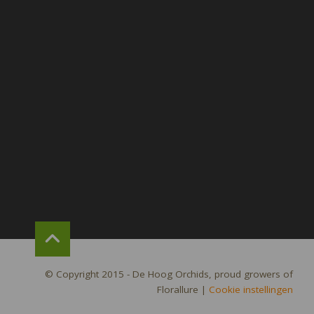
© Copyright 2015 - De Hoog Orchids, proud growers of
Florallure
|
Cookie instellingen