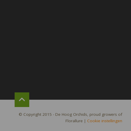
© Copyright 2015 - De Hoog Orchids, proud growers of
Florallure
|
Cookie instellingen