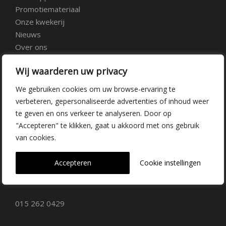
Promotiemateriaal
Onze kwekerij
Nieuws
Over ons
Veelgestelde vragen
Wij waarderen uw privacy
Vacatures
Contact
We gebruiken cookies om uw browse-ervaring te
verbeteren, gepersonaliseerde advertenties of inhoud weer
te geven en ons verkeer te analyseren. Door op
Kwekerij Delfgauw
"Accepteren" te klikken, gaat u akkoord met ons gebruik
van cookies.
Vrederustlaan 10
Accepteren
Cookie instellingen
2645 AW Delfgauw
info@dehoogorchids.com
015 262 0429