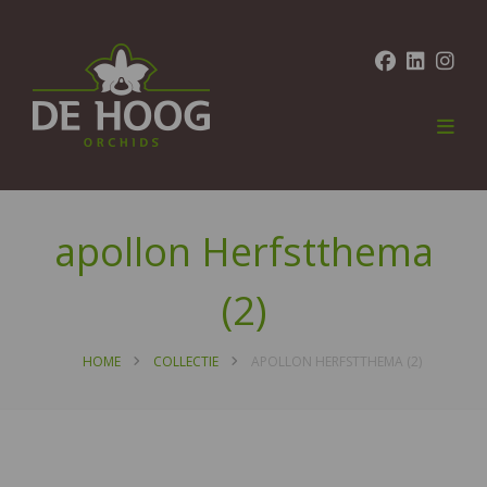
apollon Herfstthema
(2)
HOME
COLLECTIE
APOLLON HERFSTTHEMA (2)