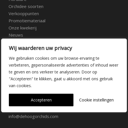
Orchidee soorten
Verkooppunten
Promotiemateriaal
Onze kwekerij
Nieuws
Over ons
Wij waarderen uw privacy
Veelgestelde vragen
Vacatures
We gebruiken cookies om uw browse-ervaring te
Contact
verbeteren, gepersonaliseerde advertenties of inhoud weer
te geven en ons verkeer te analyseren. Door op
"Accepteren" te klikken, gaat u akkoord met ons gebruik
Kwekerij Delfgauw
van cookies.
Vrederustlaan 10
Accepteren
Cookie instellingen
2645 AW Delfgauw
info@dehoogorchids.com