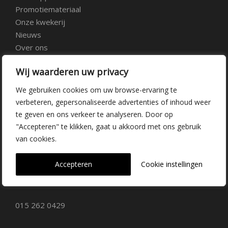
Promotiemateriaal
Onze kwekerij
Nieuws
Over ons
Veelgestelde vragen
Wij waarderen uw privacy
Vacatures
Contact
We gebruiken cookies om uw browse-ervaring te
verbeteren, gepersonaliseerde advertenties of inhoud weer
te geven en ons verkeer te analyseren. Door op
Kwekerij Delfgauw
"Accepteren" te klikken, gaat u akkoord met ons gebruik
van cookies.
Vrederustlaan 10
Accepteren
Cookie instellingen
2645 AW Delfgauw
info@dehoogorchids.com
015 262 0429