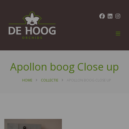
Apollon boog Close up
HOME
COLLECTIE
APOLLON BOOG CLOSE UP