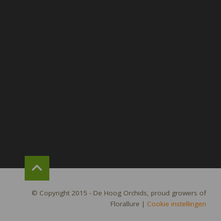
© Copyright 2015 - De Hoog Orchids, proud growers of
Florallure
|
Cookie instellingen