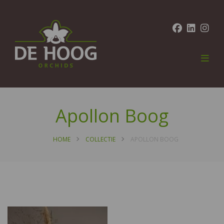
Apollon Boog
HOME
COLLECTIE
APOLLON BOOG