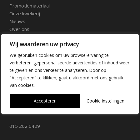
Promotiemateriaal
Onze kwekerij
Nieuws
Over ons
Veelgestelde vragen
Wij waarderen uw privacy
Vacatures
Contact
We gebruiken cookies om uw browse-ervaring te
verbeteren, gepersonaliseerde advertenties of inhoud weer
te geven en ons verkeer te analyseren. Door op
Kwekerij Delfgauw
"Accepteren" te klikken, gaat u akkoord met ons gebruik
van cookies.
Vrederustlaan 10
Accepteren
Cookie instellingen
2645 AW Delfgauw
info@dehoogorchids.com
015 262 0429