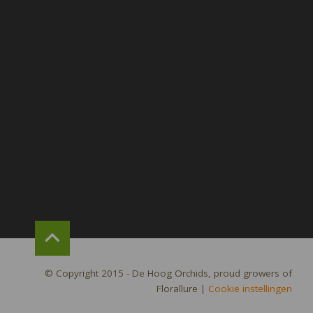
© Copyright 2015 - De Hoog Orchids, proud growers of
Florallure
|
Cookie instellingen