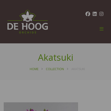
Akatsuki
HOME
COLLECTION
AKATSUKI