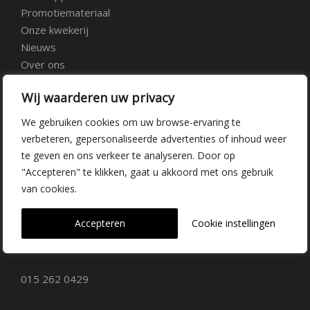
Promotiemateriaal
Onze kwekerij
Nieuws
Over ons
Veelgestelde vragen
Wij waarderen uw privacy
Vacatures
Contact
We gebruiken cookies om uw browse-ervaring te
verbeteren, gepersonaliseerde advertenties of inhoud weer
te geven en ons verkeer te analyseren. Door op
Kwekerij Delfgauw
"Accepteren" te klikken, gaat u akkoord met ons gebruik
van cookies.
Vrederustlaan 10
Accepteren
Cookie instellingen
2645 AW Delfgauw
info@dehoogorchids.com
015 262 0429