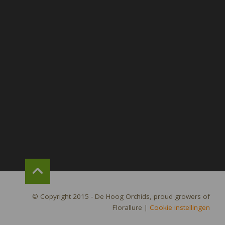
© Copyright 2015 - De Hoog Orchids, proud growers of
Florallure
|
Cookie instellingen