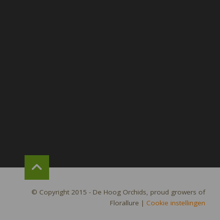
© Copyright 2015 - De Hoog Orchids, proud growers of
Florallure
|
Cookie instellingen