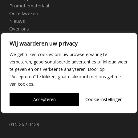
Promotiemateriaal
Onze kwekerij
Nieuws
Over ons
Veelgestelde vragen
Wij waarderen uw privacy
Vacatures
Contact
We gebruiken cookies om uw browse-ervaring te
verbeteren, gepersonaliseerde advertenties of inhoud weer
te geven en ons verkeer te analyseren. Door op
Kwekerij Delfgauw
"Accepteren" te klikken, gaat u akkoord met ons gebruik
van cookies.
Vrederustlaan 10
Accepteren
Cookie instellingen
2645 AW Delfgauw
info@dehoogorchids.com
015 262 0429