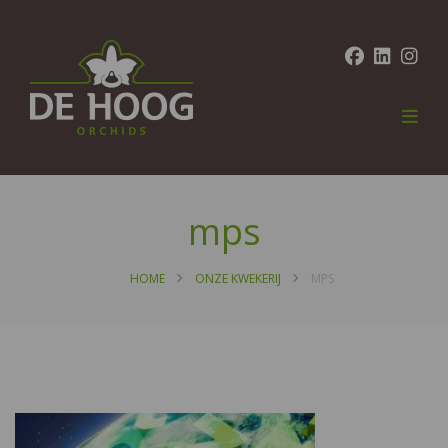
mps
HOME
ONZE KWEKERIJ
MPS