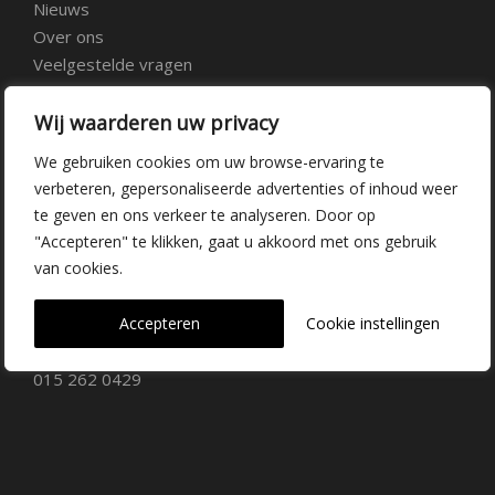
Nieuws
Over ons
Veelgestelde vragen
Vacatures
Contact
Wij waarderen uw privacy
We gebruiken cookies om uw browse-ervaring te
Kwekerij Delfgauw
verbeteren, gepersonaliseerde advertenties of inhoud weer
te geven en ons verkeer te analyseren. Door op
Vrederustlaan 10
"Accepteren" te klikken, gaat u akkoord met ons gebruik
van cookies.
2645 AW Delfgauw
info@dehoogorchids.com
Accepteren
Cookie instellingen
015 262 0429