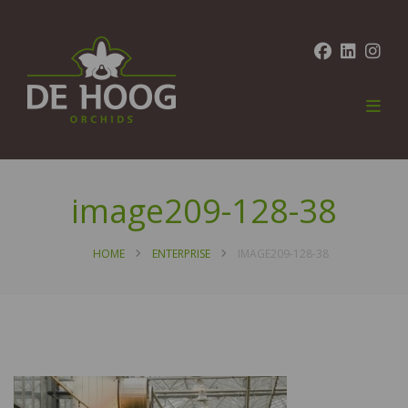
image209-128-38
HOME
ENTERPRISE
IMAGE209-128-38