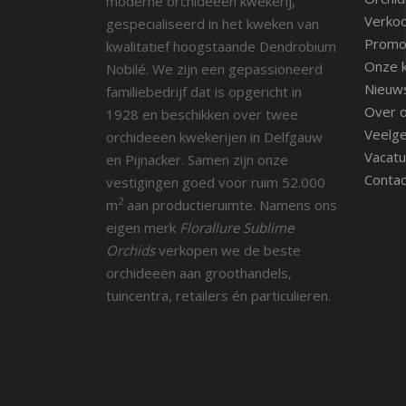
moderne orchideeën kwekerij,
Verko
gespecialiseerd in het kweken van
Promot
kwalitatief hoogstaande Dendrobium
Onze k
Nobilé. We zijn een gepassioneerd
Nieuw
familiebedrijf dat is opgericht in
Over 
1928 en beschikken over twee
Veelge
orchideeën kwekerijen in Delfgauw
Vacatu
en Pijnacker. Samen zijn onze
Contac
vestigingen goed voor ruim 52.000
2
m
aan productieruimte. Namens ons
eigen merk
Florallure Sublime
Orchids
verkopen we de beste
orchideeën aan groothandels,
tuincentra, retailers én particulieren.