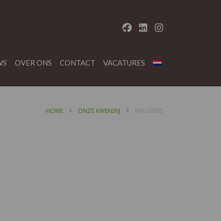
WS
OVER ONS
CONTACT
VACATURES
HOME
ONZE KWEKERIJ
IMAGE005