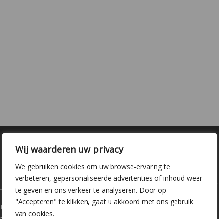
Wij waarderen uw privacy
We gebruiken cookies om uw browse-ervaring te
verbeteren, gepersonaliseerde advertenties of inhoud weer
laire pagina's
Kwekerij Delfgauw
te geven en ons verkeer te analyseren. Door op
"Accepteren" te klikken, gaat u akkoord met ons gebruik
ure
Vrederustlaan 10
van cookies.
ee soorten