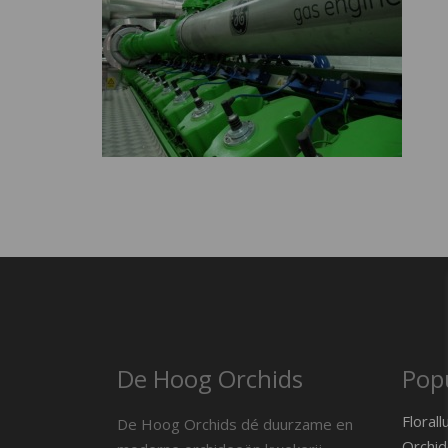
De Hoog Orchids
Popu
Florall
De Hoog Orchids dé duurzame en
Orchid