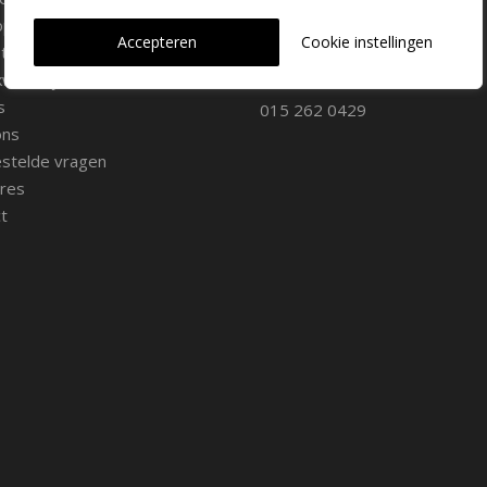
oppunten
2645 AW Delfgauw
Accepteren
Cookie instellingen
iemateriaal
info@dehoogorchids.com
wekerij
s
015 262 0429
ons
stelde vragen
res
t