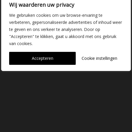
Wij waarderen uw privacy
Vrederustlaan 10
We gebruiken cookies om uw browse-ervaring te
verbeteren, gepersonaliseerde advertenties of inhoud weer
2645 AW Delfgauw
te geven en ons verkeer te analyseren. Door op
info@dehoogorchids.com
"Accepteren" te klikken, gaat u akkoord met ons gebruik
van cookies.
015 262 0429
Accepteren
Cookie instellingen