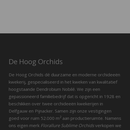
De Hoog Orchids
De Hoog Orchids dé duurzame en moderne orchideeën
kwekerij, gespecialiseerd in het kweken van kwalitatief
hoogstaande Dendrobium Nobilé. We zijn een
gepassioneerd familiebedrijf dat is opgericht in 1928 en
beschikken over twee orchideeën kwekerijen in
Delfgauw en Pijnacker. Samen zijn onze vestigingen
2
goed voor ruim 52.000 m
aan productieruimte. Namens
ons eigen merk
Florallure Sublime Orchids
verkopen we