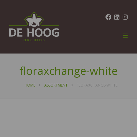
floraxchange-white
HOME
ASSORTMENT
FLORAXCHANGE-WHITE