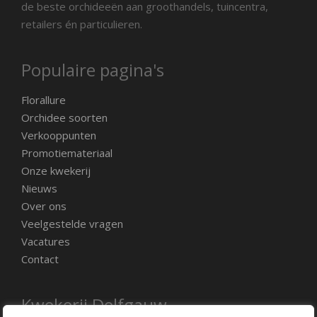
de beste orchideeën aan groothandels, tuincentra,
retailers én particulieren.
Populaire pagina's
Florallure
Orchidee soorten
Verkooppunten
Promotiemateriaal
Onze kwekerij
Nieuws
Over ons
Veelgestelde vragen
Vacatures
Contact
Kwekerij Delfgauw