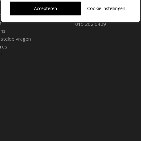
2645 AW Delfgauw
iemateriaal
info@dehoogorchids.com
Accepteren
Cookie instellingen
wekerij
s
015 262 0429
ons
stelde vragen
res
t