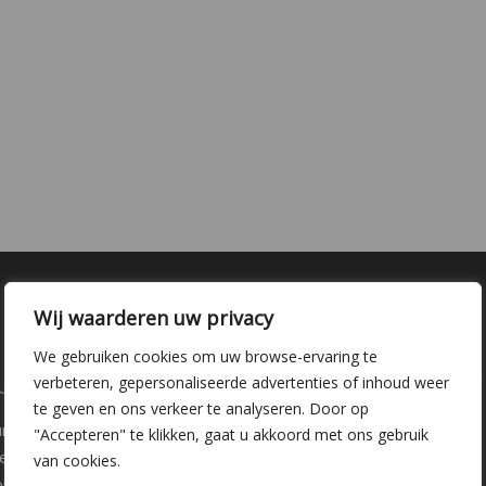
Wij waarderen uw privacy
We gebruiken cookies om uw browse-ervaring te
laire pagina's
Kwekerij Delfgauw
verbeteren, gepersonaliseerde advertenties of inhoud weer
te geven en ons verkeer te analyseren. Door op
ure
Vrederustlaan 10
"Accepteren" te klikken, gaat u akkoord met ons gebruik
ee soorten
van cookies.
oppunten