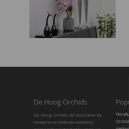
De Hoog Orchids
Popu
Florall
De Hoog Orchids dé duurzame en
Orchid
moderne orchideeën kwekerij,
Verko