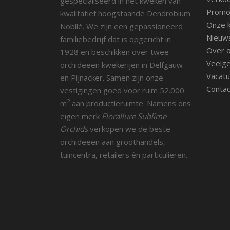
gespecialiseerd in het kweken van
Promot
kwalitatief hoogstaande Dendrobium
Onze k
Nobilé. We zijn een gepassioneerd
Nieuw
familiebedrijf dat is opgericht in
Over 
1928 en beschikken over twee
Veelge
orchideeën kwekerijen in Delfgauw
Vacatu
en Pijnacker. Samen zijn onze
Contac
vestigingen goed voor ruim 52.000
2
m
aan productieruimte. Namens ons
eigen merk
Florallure Sublime
Orchids
verkopen we de beste
orchideeën aan groothandels,
tuincentra, retailers én particulieren.