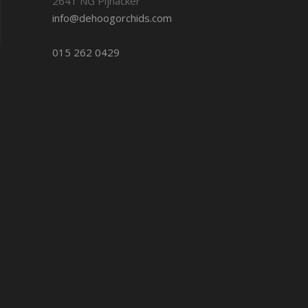
2641 NG Pijnacker
info@dehoogorchids.com
015 262 0429