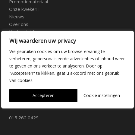
Promotiemateriaal
Onze kwekerij
Nieuws
Over ons
Veelgestelde vragen
Vacatures
Wij waarderen uw privacy
Contact
We gebruiken cookies om uw browse-ervaring te
verbeteren, gepersonaliseerde advertenties of inhoud weer
Kwekerij Delfgauw
te geven en ons verkeer te analyseren. Door op
"Accepteren" te klikken, gaat u akkoord met ons gebruik
Vrederustlaan 10
van cookies.
2645 AW Delfgauw
Accepteren
Cookie instellingen
info@dehoogorchids.com
015 262 0429