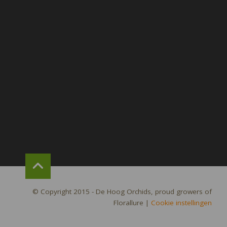
© Copyright 2015 - De Hoog Orchids, proud growers of
Florallure
|
Cookie instellingen