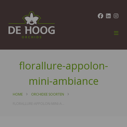
florallure-appolon-
mini-ambiance
HOME
ORCHIDEE SOORTEN
FLORALLURE-APPOLON-MINI-AMBIANCE