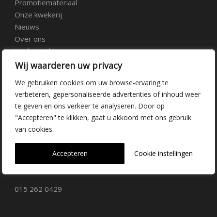
Promotiemateriaal
Onze kwekerij
Nieuws
Over ons
Veelgestelde vragen
Vacatures
Wij waarderen uw privacy
Contact
We gebruiken cookies om uw browse-ervaring te
verbeteren, gepersonaliseerde advertenties of inhoud weer
Kwekerij Delfgauw
te geven en ons verkeer te analyseren. Door op
"Accepteren" te klikken, gaat u akkoord met ons gebruik
Vrederustlaan 10
van cookies.
2645 AW Delfgauw
Accepteren
Cookie instellingen
info@dehoogorchids.com
015 262 0429