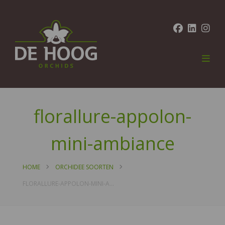
florallure-appolon-
mini-ambiance
HOME
ORCHIDEE SOORTEN
FLORALLURE-APPOLON-MINI-AMBIANCE