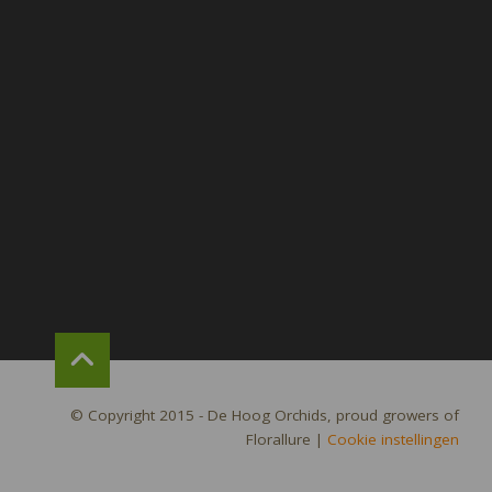
© Copyright 2015 - De Hoog Orchids, proud growers of
Florallure
|
Cookie instellingen