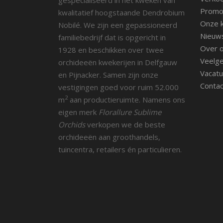
Promot
kwalitatief hoogstaande Dendrobium
Onze k
Nobilé. We zijn een gepassioneerd
Nieuw
familiebedrijf dat is opgericht in
Over 
1928 en beschikken over twee
Veelge
orchideeën kwekerijen in Delfgauw
Vacatu
en Pijnacker. Samen zijn onze
Contac
vestigingen goed voor ruim 52.000
2
m
aan productieruimte. Namens ons
eigen merk
Florallure Sublime
Orchids
verkopen we de beste
orchideeën aan groothandels,
tuincentra, retailers én particulieren.