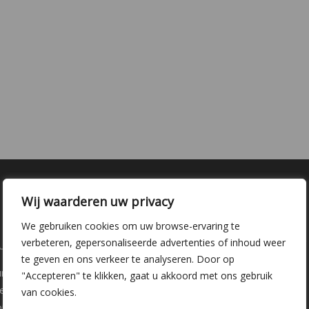
Wij waarderen uw privacy
We gebruiken cookies om uw browse-ervaring te
laire pagina's
Kwekerij Delfgauw
verbeteren, gepersonaliseerde advertenties of inhoud weer
te geven en ons verkeer te analyseren. Door op
ure
Vrederustlaan 10
"Accepteren" te klikken, gaat u akkoord met ons gebruik
ee soorten
van cookies.
oppunten
2645 AW Delfgauw