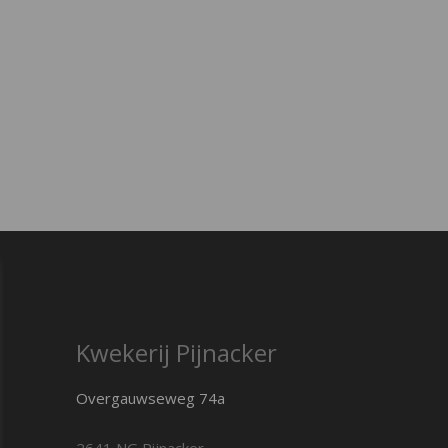
Kwekerij Pijnacker
Overgauwseweg 74a
2641 NG Pijnacker