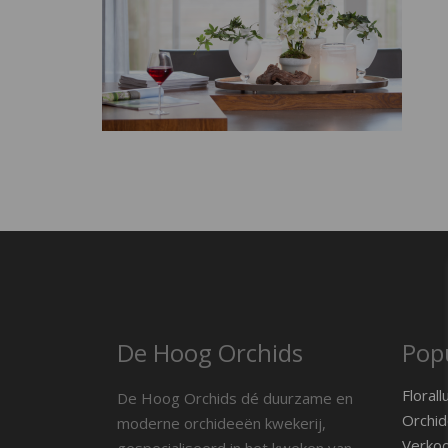
De Hoog Orchids
Popu
Florall
De Hoog Orchids dé duurzame en
Orchid
moderne orchideeën kwekerij,
Verko
gespecialiseerd in het kweken van