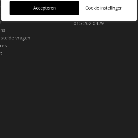
iemateriaal
info@dehoogorchids.com
Accepteren
Cookie instellingen
wekerij
s
015 262 0429
ons
stelde vragen
res
t