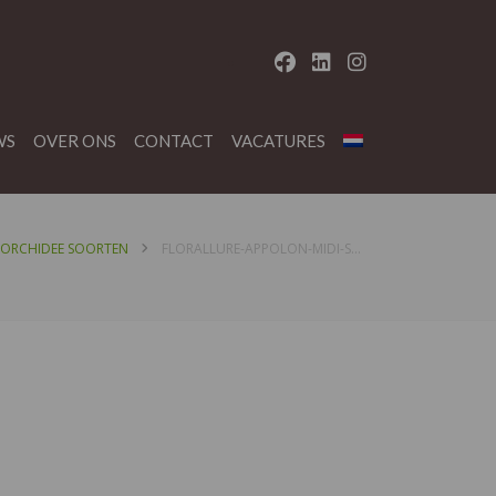
WS
OVER ONS
CONTACT
VACATURES
ORCHIDEE SOORTEN
FLORALLURE-APPOLON-MIDI-SFEER