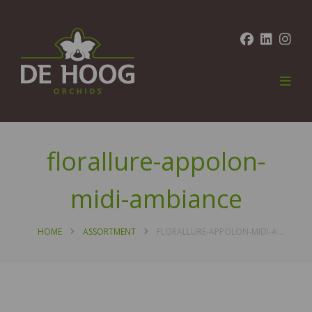
florallure-appolon-
midi-ambiance
HOME
ASSORTMENT
FLORALLURE-APPOLON-MIDI-AMBIANCE