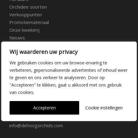
Orchidee soorten
Verkooppunten
Promotiemateriaal
Onze kwekerij
Nieuws
Over ons
Wij waarderen uw privacy
Veelgestelde vragen
Vacatures
We gebruiken cookies om uw browse-ervaring te
Contact
verbeteren, gepersonaliseerde advertenties of inhoud weer
te geven en ons verkeer te analyseren. Door op
"Accepteren" te klikken, gaat u akkoord met ons gebruik
Kwekerij Delfgauw
van cookies.
Vrederustlaan 10
Accepteren
Cookie instellingen
2645 AW Delfgauw
info@dehoogorchids.com