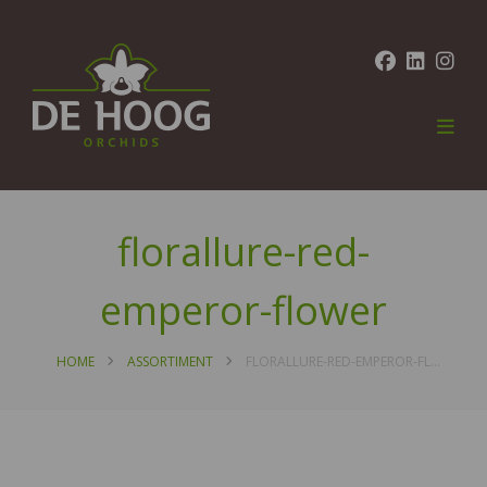
florallure-red-
emperor-flower
HOME
ASSORTIMENT
FLORALLURE-RED-EMPEROR-FLOWER