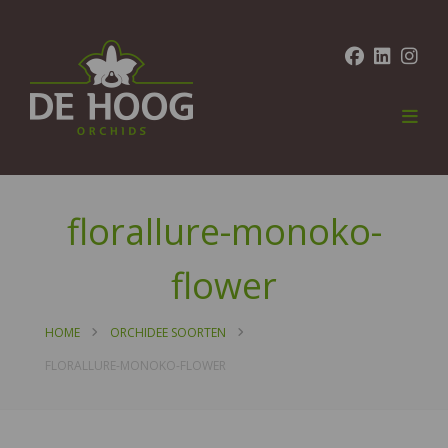
florallure-monoko-
flower
HOME
ORCHIDEE SOORTEN
FLORALLURE-MONOKO-FLOWER