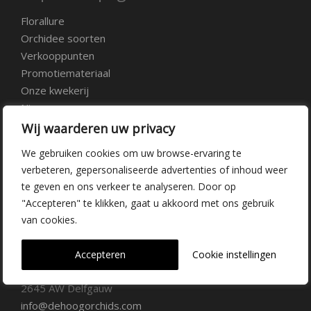
Florallure
Orchidee soorten
Verkooppunten
Promotiemateriaal
Onze kwekerij
Nieuws
Over ons
Wij waarderen uw privacy
Veelgestelde vragen
We gebruiken cookies om uw browse-ervaring te
Vacatures
verbeteren, gepersonaliseerde advertenties of inhoud weer
Contact
te geven en ons verkeer te analyseren. Door op
"Accepteren" te klikken, gaat u akkoord met ons gebruik
Kwekerij Delfgauw
van cookies.
Vrederustlaan 10
Accepteren
Cookie instellingen
2645 AW Delfgauw
info@dehoogorchids.com