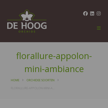
florallure-appolon-
mini-ambiance
HOME
ORCHIDEE SOORTEN
FLORALLURE-APPOLON-MINI-AMBIANCE