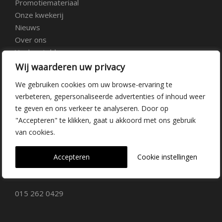
Promotiemateriaal
Onze kwekerij
Nieuws
Over ons
Veelgestelde vragen
Vacatures
Wij waarderen uw privacy
Contact
We gebruiken cookies om uw browse-ervaring te
verbeteren, gepersonaliseerde advertenties of inhoud weer
Kwekerij Delfgauw
te geven en ons verkeer te analyseren. Door op
"Accepteren" te klikken, gaat u akkoord met ons gebruik
Vrederustlaan 10
van cookies.
2645 AW Delfgauw
Accepteren
Cookie instellingen
info@dehoogorchids.com
015 262 0429