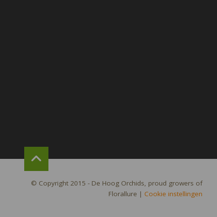
© Copyright 2015 - De Hoog Orchids, proud growers of
Florallure
|
Cookie instellingen