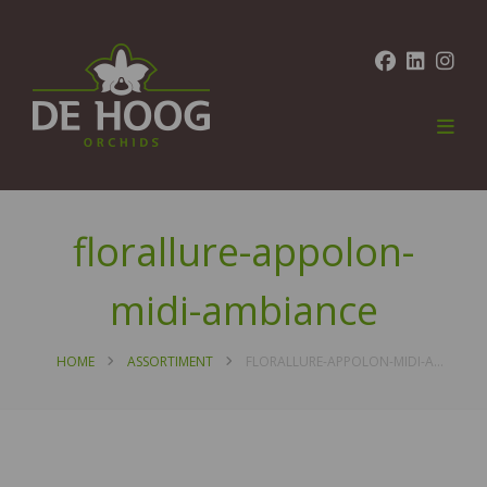
florallure-appolon-
midi-ambiance
HOME
ASSORTIMENT
FLORALLURE-APPOLON-MIDI-AMBIANCE