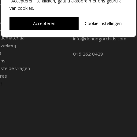
laire pagina's
Kwekerij Delfgauw
"Accepteren" te klikken, gaat u akkoord met ons gebruik
van cookies.
ure
Vrederustlaan 10
ee soorten
Accepteren
Cookie instellingen
oppunten
2645 AW Delfgauw
iemateriaal
info@dehoogorchids.com
wekerij
s
015 262 0429
ons
stelde vragen
res
t