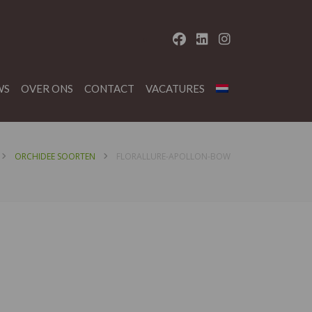
WS
OVER ONS
CONTACT
VACATURES
ORCHIDEE SOORTEN
FLORALLURE-APOLLON-BOW