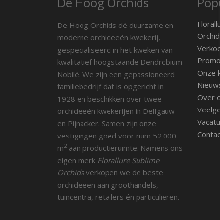
De Hoog Orchids
Popu
Florall
De Hoog Orchids dé duurzame en
Orchid
moderne orchideeën kwekerij,
Verko
gespecialiseerd in het kweken van
Promot
kwalitatief hoogstaande Dendrobium
Onze k
Nobilé. We zijn een gepassioneerd
Nieuw
familiebedrijf dat is opgericht in
Over 
1928 en beschikken over twee
Veelge
orchideeën kwekerijen in Delfgauw
Vacatu
en Pijnacker. Samen zijn onze
Contac
vestigingen goed voor ruim 52.000
2
m
aan productieruimte. Namens ons
eigen merk
Florallure Sublime
Orchids
verkopen we de beste
orchideeën aan groothandels,
tuincentra, retailers én particulieren.