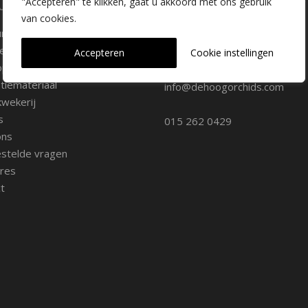
laire pagina's
Kwekerij Delfgauw
"Accepteren" te klikken, gaat u akkoord met ons gebruik
van cookies.
ure
Vrederustlaan 10
ee soorten
Accepteren
Cookie instellingen
oppunten
2645 AW Delfgauw
iemateriaal
info@dehoogorchids.com
wekerij
s
015 262 0429
ons
stelde vragen
res
t