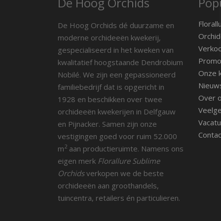
De Hoog Orchids
Popu
Florall
De Hoog Orchids dé duurzame en
Orchid
moderne orchideeën kwekerij,
Verko
gespecialiseerd in het kweken van
Promot
kwalitatief hoogstaande Dendrobium
Onze k
Nobilé. We zijn een gepassioneerd
Nieuw
familiebedrijf dat is opgericht in
Over 
1928 en beschikken over twee
Veelge
orchideeën kwekerijen in Delfgauw
Vacatu
en Pijnacker. Samen zijn onze
Contac
vestigingen goed voor ruim 52.000
2
m
aan productieruimte. Namens ons
eigen merk
Florallure Sublime
Orchids
verkopen we de beste
orchideeën aan groothandels,
tuincentra, retailers én particulieren.