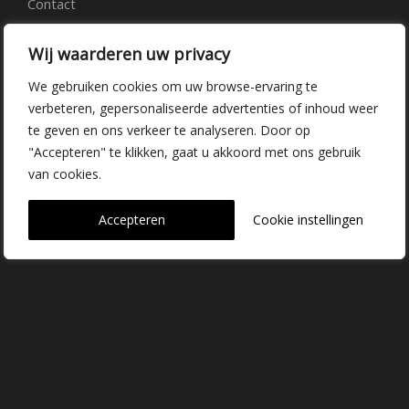
Contact
Wij waarderen uw privacy
Kwekerij Delfgauw
We gebruiken cookies om uw browse-ervaring te
Vrederustlaan 10
verbeteren, gepersonaliseerde advertenties of inhoud weer
te geven en ons verkeer te analyseren. Door op
2645 AW Delfgauw
"Accepteren" te klikken, gaat u akkoord met ons gebruik
info@dehoogorchids.com
van cookies.
015 262 0429
Accepteren
Cookie instellingen