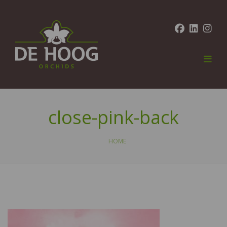
close-pink-back
HOME