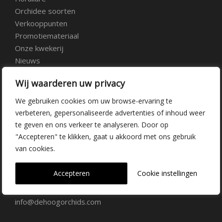
Orchidee soorten
Verkooppunten
Promotiemateriaal
Onze kwekerij
Nieuws
Over ons
Wij waarderen uw privacy
Veelgestelde vragen
Vacatures
We gebruiken cookies om uw browse-ervaring te
Contact
verbeteren, gepersonaliseerde advertenties of inhoud weer
te geven en ons verkeer te analyseren. Door op
"Accepteren" te klikken, gaat u akkoord met ons gebruik
Kwekerij Delfgauw
van cookies.
Vrederustlaan 10
Accepteren
Cookie instellingen
2645 AW Delfgauw
info@dehoogorchids.com