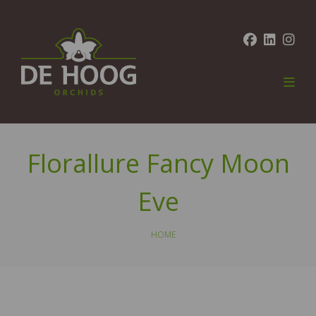
Florallure Fancy Moon
Eve
HOME