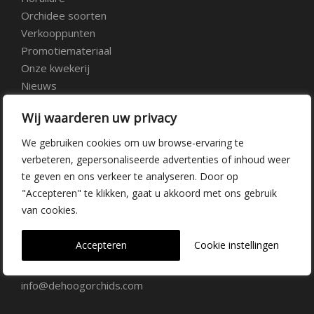
Orchidee soorten
Verkooppunten
Promotiemateriaal
Onze kwekerij
Nieuws
Over ons
Wij waarderen uw privacy
Veelgestelde vragen
Vacatures
We gebruiken cookies om uw browse-ervaring te
Contact
verbeteren, gepersonaliseerde advertenties of inhoud weer
te geven en ons verkeer te analyseren. Door op
"Accepteren" te klikken, gaat u akkoord met ons gebruik
Kwekerij Delfgauw
van cookies.
Vrederustlaan 10
Accepteren
Cookie instellingen
2645 AW Delfgauw
info@dehoogorchids.com