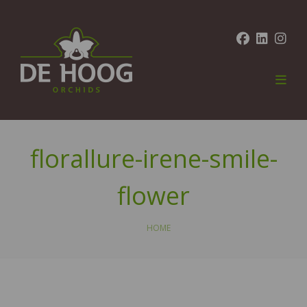
florallure-irene-smile-
flower
HOME