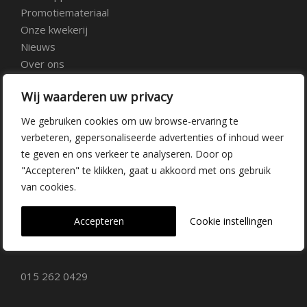
Promotiemateriaal
Onze kwekerij
Nieuws
Over ons
Veelgestelde vragen
Wij waarderen uw privacy
Vacatures
Contact
We gebruiken cookies om uw browse-ervaring te
verbeteren, gepersonaliseerde advertenties of inhoud weer
te geven en ons verkeer te analyseren. Door op
Kwekerij Delfgauw
"Accepteren" te klikken, gaat u akkoord met ons gebruik
van cookies.
Vrederustlaan 10
Accepteren
Cookie instellingen
2645 AW Delfgauw
info@dehoogorchids.com
015 262 0429