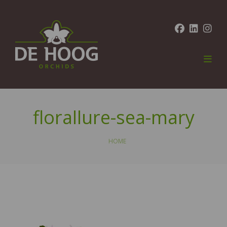
florallure-sea-mary
HOME