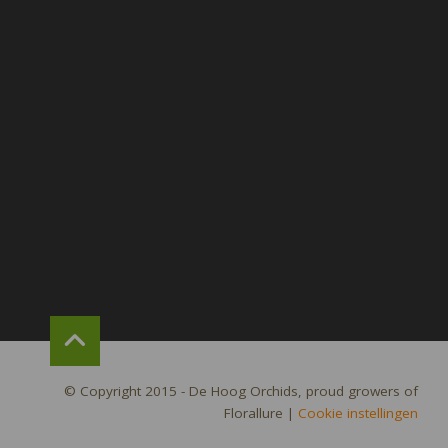
© Copyright 2015 - De Hoog Orchids, proud growers of
Florallure
|
Cookie instellingen