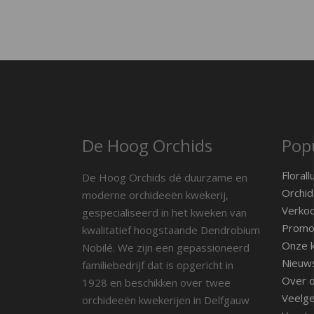
De Hoog Orchids
Popu
Florall
De Hoog Orchids dé duurzame en
Orchid
moderne orchideeën kwekerij,
Verko
gespecialiseerd in het kweken van
Promot
kwalitatief hoogstaande Dendrobium
Onze k
Nobilé. We zijn een gepassioneerd
Nieuw
familiebedrijf dat is opgericht in
Over 
1928 en beschikken over twee
Veelge
orchideeën kwekerijen in Delfgauw