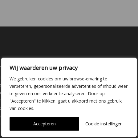
laire pagina's
Kwekerij Delfgauw
Wij waarderen uw privacy
ure
Vrederustlaan 10
We gebruiken cookies om uw browse-ervaring te
ee soorten
verbeteren, gepersonaliseerde advertenties of inhoud weer
oppunten
2645 AW Delfgauw
te geven en ons verkeer te analyseren. Door op
iemateriaal
"Accepteren" te klikken, gaat u akkoord met ons gebruik
info@dehoogorchids.com
wekerij
van cookies.
s
015 262 0429
ons
Accepteren
Cookie instellingen
stelde vragen