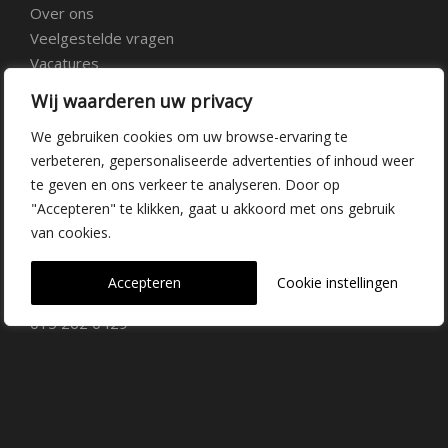
Over ons
Veelgestelde vragen
Vacatures
Contact
Wij waarderen uw privacy
We gebruiken cookies om uw browse-ervaring te
Kwekerij Delfgauw
verbeteren, gepersonaliseerde advertenties of inhoud weer
te geven en ons verkeer te analyseren. Door op
Vrederustlaan 10
"Accepteren" te klikken, gaat u akkoord met ons gebruik
van cookies.
2645 AW Delfgauw
info@dehoogorchids.com
Accepteren
Cookie instellingen
015 262 0429