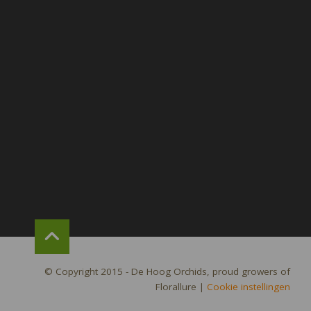
© Copyright 2015 - De Hoog Orchids, proud growers of
Florallure
|
Cookie instellingen