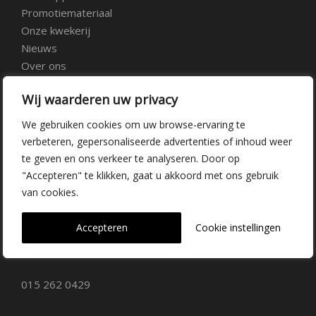
Promotiemateriaal
Onze kwekerij
Nieuws
Over ons
Veelgestelde vragen
Wij waarderen uw privacy
Vacatures
Contact
We gebruiken cookies om uw browse-ervaring te
verbeteren, gepersonaliseerde advertenties of inhoud weer
te geven en ons verkeer te analyseren. Door op
Kwekerij Delfgauw
"Accepteren" te klikken, gaat u akkoord met ons gebruik
van cookies.
Vrederustlaan 10
Accepteren
Cookie instellingen
2645 AW Delfgauw
info@dehoogorchids.com
015 262 0429