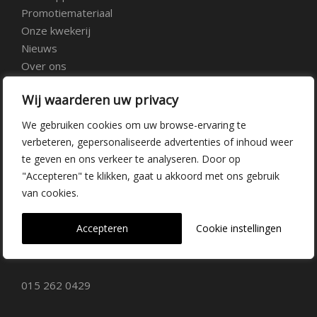
Promotiemateriaal
Onze kwekerij
Nieuws
Over ons
Veelgestelde vragen
Wij waarderen uw privacy
Vacatures
Contact
We gebruiken cookies om uw browse-ervaring te
verbeteren, gepersonaliseerde advertenties of inhoud weer
te geven en ons verkeer te analyseren. Door op
Kwekerij Delfgauw
"Accepteren" te klikken, gaat u akkoord met ons gebruik
van cookies.
Vrederustlaan 10
Accepteren
Cookie instellingen
2645 AW Delfgauw
info@dehoogorchids.com
015 262 0429