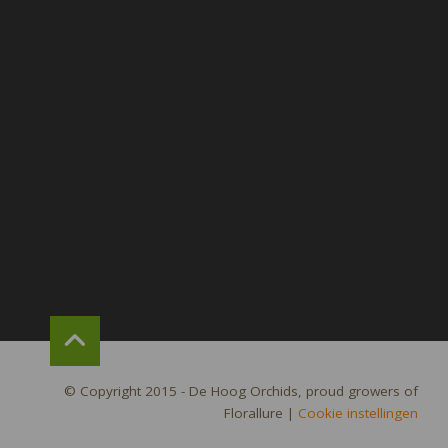
© Copyright 2015 - De Hoog Orchids, proud growers of
Florallure
|
Cookie instellingen