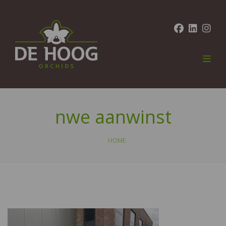
nwe aanwinst
HOME