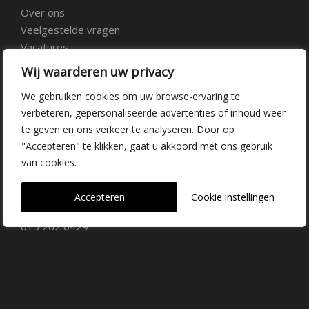
Over ons
Veelgestelde vragen
Vacatures
Contact
Wij waarderen uw privacy
We gebruiken cookies om uw browse-ervaring te
Kwekerij Delfgauw
verbeteren, gepersonaliseerde advertenties of inhoud weer
te geven en ons verkeer te analyseren. Door op
Vrederustlaan 10
"Accepteren" te klikken, gaat u akkoord met ons gebruik
van cookies.
2645 AW Delfgauw
info@dehoogorchids.com
Accepteren
Cookie instellingen
015 262 0429