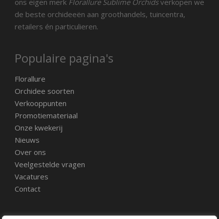
ons eigen merk
Florallure Sublime Orchids
verkopen we
de beste orchideeën aan groothandels, tuincentra,
retailers én particulieren.
Populaire pagina's
Florallure
Orchidee soorten
Verkooppunten
Promotiemateriaal
Onze kwekerij
Nieuws
Over ons
Veelgestelde vragen
Vacatures
Contact